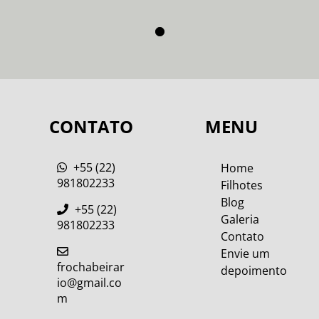
CONTATO
MENU
+55 (22)
Home
981802233
Filhotes
Blog
+55 (22)
Galeria
981802233
Contato
Envie um
frochabeirar
depoimento
io@gmail.co
m