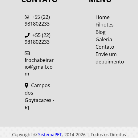
+55 (22)
Home
981802233
Filhotes
Blog
+55 (22)
Galeria
981802233
Contato
Envie um
frochabeirar
depoimento
io@gmail.co
m
Campos
dos
Goytacazes -
RJ
Copyright ©
SistemaPET
, 2014-2026 | Todos os Direitos