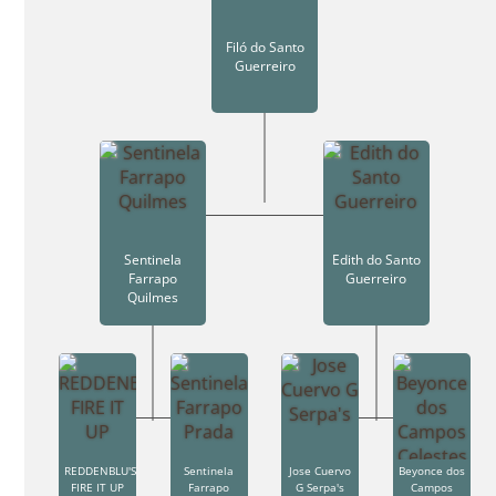
Filó do Santo
Guerreiro
Sentinela
Edith do Santo
Farrapo
Guerreiro
Quilmes
REDDENBLU'S
Sentinela
Jose Cuervo
Beyonce dos
FIRE IT UP
Farrapo
G Serpa's
Campos