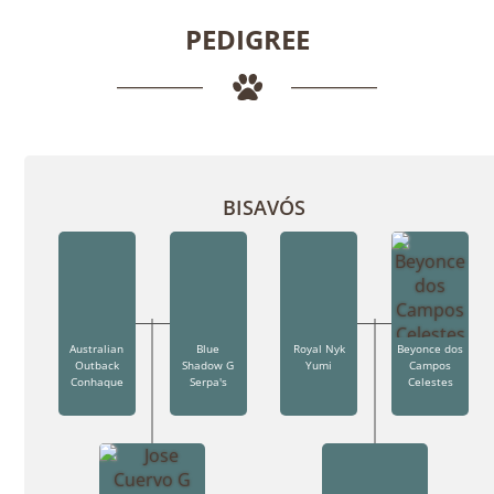
PEDIGREE
BISAVÓS
Australian
Blue
Royal Nyk
Beyonce dos
Outback
Shadow G
Yumi
Campos
Conhaque
Serpa's
Celestes